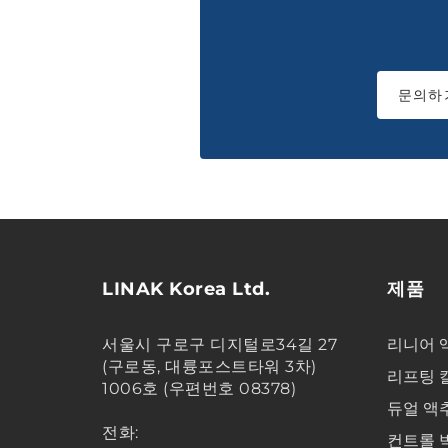
문의하
LINAK Korea Ltd.
제품
서울시 구로구 디지털로34길 27
리니어 
(구로동, 대륭포스트타워 3차)
리프팅 
1006호 (우편번호 08378)
듀얼 액
전화:
컨트롤 