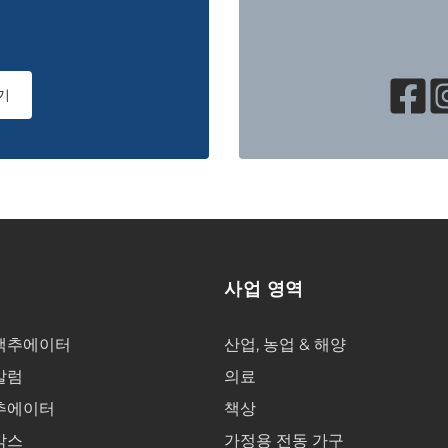
기
사업 영역
액추에이터
산업, 농업 & 해양
칼럼
의료
추에이터
책상
박스
가정용 전동 가구