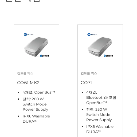
컨트롤 박스
컨트롤 박스
CO61 MK2
CO71
4채널, OpenBus™
4채널,
Bluetooth® 포함
전력: 200 W
OpenBus™
Switch Mode
Power Supply
전력: 350 W
Switch Mode
IPX6 Washable
Power Supply
DURA™
IPX6 Washable
DURA™