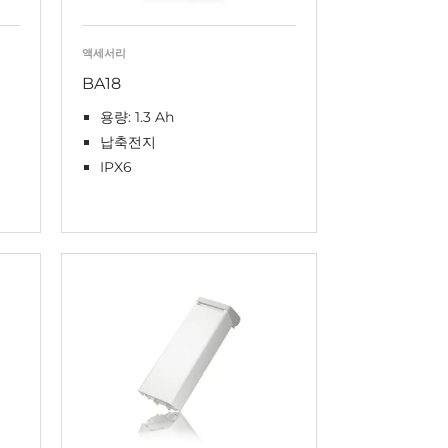
액세서리
BA18
용량: 1.3 Ah
납축전지
IPX6