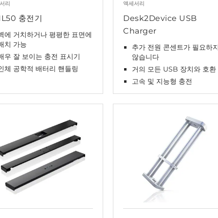
서리
액세서리
HL50 충전기
Desk2Device USB
Charger
벽에 거치하거나 평평한 표면에
배치 가능
추가 전원 콘센트가 필요하
매우 잘 보이는 충전 표시기
않습니다
인체 공학적 배터리 핸들링
거의 모든 USB 장치와 호환
고속 및 지능형 충전