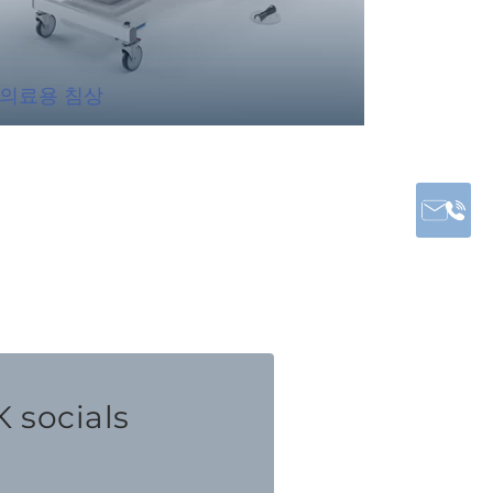
의료용 침상
투석 체
 socials