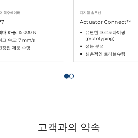
어 액추에이터
디지털 솔루션
77
Actuator Connect™
최대 하중: 15,000 N
유연한 프로토타이핑
(prototyping)
최고 속도: 7 mm/s
성능 분석
연장된 제품 수명
심층적인 트러블슈팅
고객과의 약속