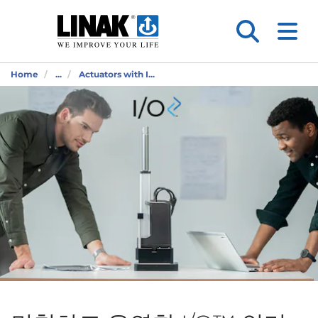
Home
...
Actuators with I...