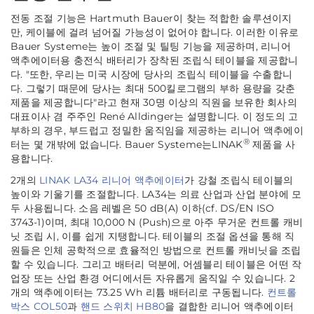
전동 조절 기능은 Hartmuth Bauer이 찾는 적합한 솔루션이지
만, 케이블에 걸려 넘어질 가능성이 없어야 합니다. 이러한 이유로
Bauer Systeme는 높이 조절 및 틸팅 기능을 제공하며, 리니어
액추에이터용 충전식 배터리가 장착된 조립식 테이블을 제공합니
다. "또한, 우리는 미국 시장에 당사의 조립식 테이블을 수출합니
다. 그렇기 때문에 당사는 최대 500킬로그램의 부하 용량을 갖춘
제품을 제공합니다"라고 현재 30명 이상의 직원을 보유한 회사의
대표이사 겸 주주인 René Alldinger는 설명합니다. 이 정도의 고
부하의 경우, 부드럽고 정밀한 움직임을 제공하는 리니어 액추에이
®
터는 몇 개밖에 없습니다. Bauer Systeme는LINAK
제품을 사
용합니다.
2개의
LINAK LA34 리니어 액추에이터
가 강철 조립식 테이블의
높이와 기울기를 조절합니다. LA34는 의료 산업과 산업 분야에 모
두 사용됩니다. 소음 레벨은 50 dB(A) 이하(cf. DS/EN ISO
3743-1)이며, 최대 10,000 N (Push)으로 아주 무거운 컨트롤 캐비
닛 조립 시, 이를 쉽게 지탱합니다. 테이블의 조절 옵션을 통해 직
원들은 인체 공학적으로 효율적인 방법으로 컨트롤 캐비닛을 조립
할 수 있습니다. 그리고 배터리 덕분에, 어셈블리 테이블은 어떤 작
업장 또는 산업 환경 어디에서든 자유롭게 움직일 수 있습니다. 2
개의 액추에이터는 73.25 Wh 리튬 배터리로 구동됩니다.
컨트롤
박스 COL50
과
핸드 스위치 HB80
을 결합한 리니어 액추에이터