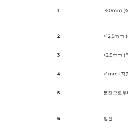
1
>50mm (
2
>12.5mm 
3
>2.5mm (
4
>1mm (직
5
분진으로부
6
방진