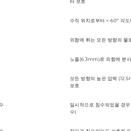
터 보호
물
수직 위치로부터 < 60º 각
외함에 튀는 모든 방향의 물
노즐(6.3mm)로 외함에 분
사
모든 방향의 높은 압력 (12
보호
침수
일시적으로 침수되었을 경우 
수)