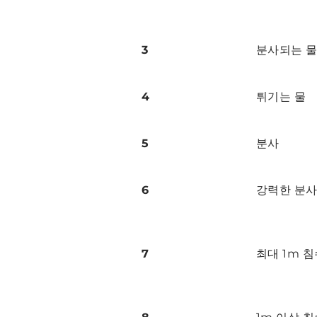
3
분사되는 
4
튀기는 물
5
분사
6
강력한 분
7
최대 1m 