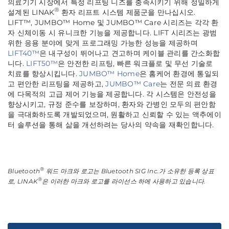
의료기기 시장에서 특정 리프팅 니즈를 충족시키기 위해 정밀하게
®
설계된 LINAK
환자 리프트 시스템 제품군을 만나십시오.
LIFT™, JUMBO™ Home 및 JUMBO™ Care 시리즈는 각각 환
자 신체이동 시 유니크한 기능을 제공합니다. LIFT 시리즈는 광범
위한 응용 분야에 맞게 프로그래밍 가능한 성능을 제공하며
LIFT40™
은 내구성이 뛰어나고 견고하며 케이블 관리를 간소화합
니다.
LIFT50™
은 안전한 리프팅, 빠른 워크플로 및 무선 기술로
치료를 향상시킵니다.
JUMBO™ Home
은 홈케어 환경에 통일되
고 편안한 리프팅을 제공하고,
JUMBO™ Care
는 전문 의료 환경
에 다목적의 고급 제어 기능을 제공합니다. 각 시스템은 안전성을
향상시키고, 규정 준수를 보장하며, 환자와 간병인 모두의 편안함
을 극대화하도록 개발되었으며, 원활하고 신뢰할 수 있는 액추에이
터 솔루션을 통해 삶을 개선하려는 당사의 약속을 재확인합니다.
®
Bluetooth
워드 마크와 로고는 Bluetooth SIG Inc.가 소유한 등록 상표
®
로, LINAK
은 이러한 마크와 로고를 라이선스 하에 사용하고 있습니다.