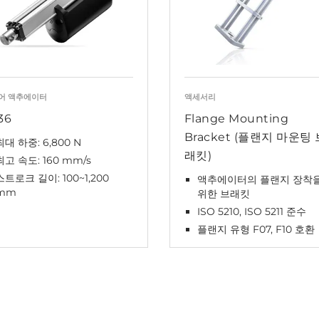
어 액추에이터
액세서리
36
Flange Mounting
Bracket (플랜지 마운팅 
최대 하중: 6,800 N
래킷)
최고 속도: 160 mm/s
스트로크 길이: 100~1,200
액추에이터의 플랜지 장착
mm
위한 브래킷
ISO 5210, ISO 5211 준수
플랜지 유형 F07, F10 호환